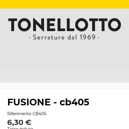
FUSIONE - cb405
Riferimento
CB405
6,30 €
Tasse incluse