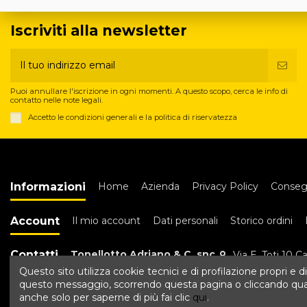
Iscriviti alla newsletter
Puoi annullare l'iscrizione in ogni momenti. A questo scopo, cerca le info di
contatto nelle note legali.
Accetto le condizioni generali e la politica di riservatezza
Informazioni
Home
Azienda
Privacy Policy
Conseg
Account
Il mio account
Dati personali
Storico ordini
Contatti
Tonellotto Adriano & C. snc
Via E. Toti 10 C
Questo sito utilizza cookie tecnici e di profilazione propri e di
questo messaggio, scorrendo questa pagina o cliccando qualun
anche solo per saperne di più fai clic
qui
.