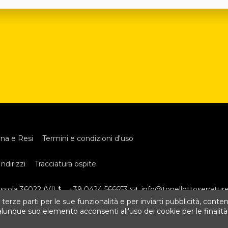
na e Resi
Termini e condizioni d'uso
Indirizzi
Tracciatura ospite
assola 36022 (VI)
+39 0424 566653
info@tonellottoserrature.
 terze parti per le sue funzionalità e per inviarti pubblicità, conten
que suo elemento acconsenti all'uso dei cookie per le finalità i