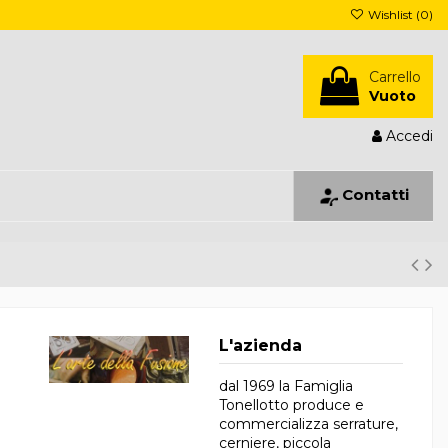
Wishlist (
0
)
Carrello
Vuoto
Accedi
Contatti
L'azienda
dal 1969 la Famiglia
Tonellotto produce e
commercializza serrature,
cerniere, piccola