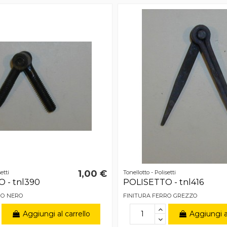
1,00 €
etti
Tonellotto - Polisetti
 - tnl390
POLISETTO - tnl416
RO NERO
FINITURA FERRO GREZZO
Aggiungi al carrello
Aggiungi al