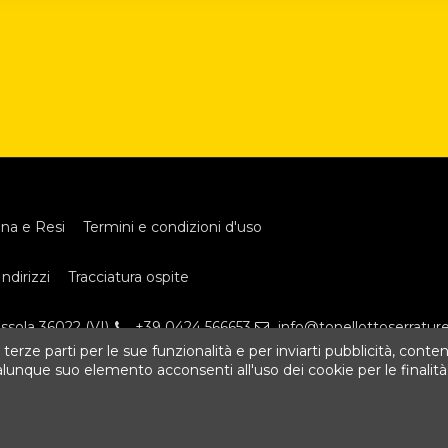
na e Resi
Termini e condizioni d'uso
Indirizzi
Tracciatura ospite
assola 36022 (VI)
+39 0424 566653
info@tonellottoserrature.
 terze parti per le sue funzionalità e per inviarti pubblicità, conten
que suo elemento acconsenti all'uso dei cookie per le finalità i
served.