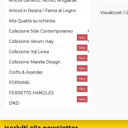
Articoli Generici, Tecnici, Artigianali
Articoli in Resina / Farina di Legno
Visualizzati 1-2
Alta Qualità su richiesta
Collezione Stile Contemporaneo
New
Collezione Verum Italy
New
Collezione Ital Linea
New
Collezione Marella Design
New
Crofts & Assinder
New
FORMANI
New
FERRETTO HANDLES
New
DND
Iscriviti alla newsletter