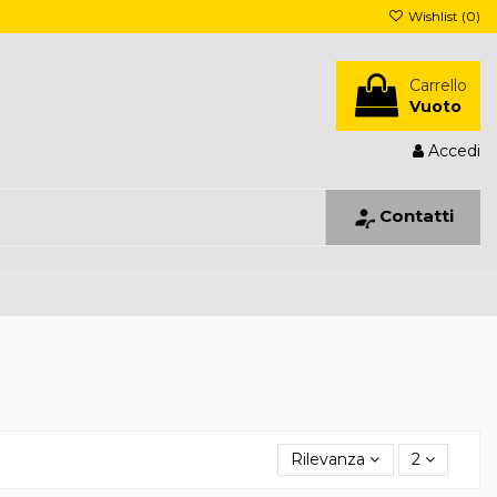
Wishlist (
0
)
Carrello
Vuoto
Accedi
Contatti
Rilevanza
2