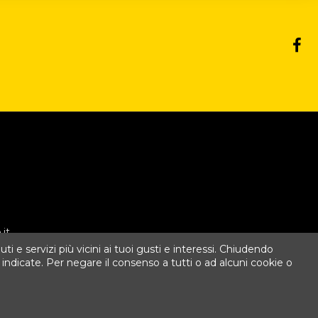
it
uti e servizi più vicini ai tuoi gusti e interessi. Chiudendo
ndicate. Per negare il consenso a tutti o ad alcuni cookie o