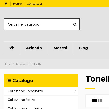
Home
Contattaci
Azienda
Marchi
Blog
Home
Tonellotto - Polisetti
Tonell
Catalogo
Collezione Tonellotto
Collezione Vetro
Collezione Ceramica