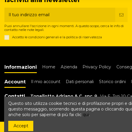
Puoi annullare l'iscrizione in ogni momenti. A questo scopo, cerca le info di
contatto nelle note legali.
Accetto le condizioni generali e la politica di riservatezza
Informazioni
Home
Azienda
Privacy Policy
Conseg
Account
Il mio account
Dati personali
Storico ordini
Contatti
Tonellotto Adriano & C. snc
Via E. Toti 10 C
Questo sito utilizza cookie tecnici e di profilazione propri e di
questo messaggio, scorrendo questa pagina o cliccando qualun
anche solo per saperne di più fai clic
qui
.
Accept
© 2019 Tonellotto Serrature - VAT IT01779010246. All rights re