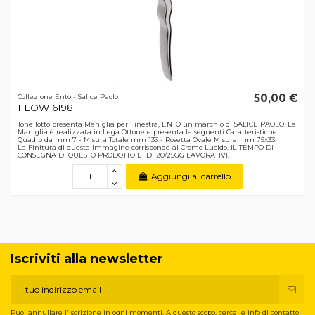
50,00 €
Collezione Ento - Salice Paolo
FLOW 6198
Tonellotto presenta Maniglia per Finestra, ENTO un marchio di SALICE PAOLO. La
Maniglia è realizzata in Lega Ottone e presenta le seguenti Caratteristiche:
Quadro da mm 7 - Misura Totale mm 133 - Rosetta Ovale Misura mm 75x33.
La Finitura di questa Immagine corrisponde al Cromo Lucido. IL TEMPO DI
CONSEGNA DI QUESTO PRODOTTO E' DI 20/25GG LAVORATIVI.
Aggiungi al carrello
Iscriviti alla newsletter
Puoi annullare l'iscrizione in ogni momenti. A questo scopo, cerca le info di contatto