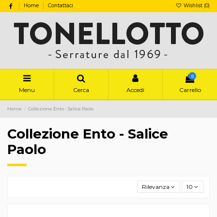
Home
Contattaci
Wishlist (
0
)
0
Menu
Cerca
Accedi
Carrello
Home
Collezione Ento - Salice Paolo
Collezione Ento - Salice
Paolo
Rilevanza
10