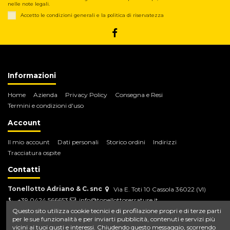
nelle note legali.
Accetto le condizioni generali e la politica di riservatezza
Informazioni
Home
Azienda
Privacy Policy
Consegna e Resi
Termini e condizioni d'uso
Account
Il mio account
Dati personali
Storico ordini
Indirizzi
Tracciatura ospite
Contatti
Tonellotto Adriano & C. snc
Via E. Toti 10 Cassola 36022 (VI)
+39 0424 566653
info@tonellottoserrature.it
Questo sito utilizza cookie tecnici e di profilazione propri e di terze parti
per le sue funzionalità e per inviarti pubblicità, contenuti e servizi più
vicini ai tuoi gusti e interessi. Chiudendo questo messaggio, scorrendo