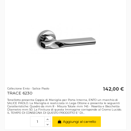
142,00 €
Collezione Ento - Salice Paolo
TRACE 6230
Tonellotto presenta Coppia di Maniglia per Porta Interna, ENTO un marchio di
SALICE PAOLO. La Maniglia è realizzata in Lega Ottone e presenta le seguenti
Caratteristiche: Quadro da mm 8 - Misura Totale mm 145 - Rosetta e Bocchetta
Diametro mm 50. La Finitura di questa Immagine corrisponde al Cromo Lucido.
IL TEMPO DI CONSEGNA DI QUESTO PRODOTTO E' DI...
Aggiungi al carrello