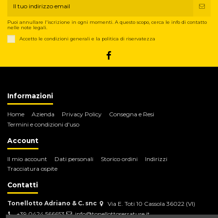
Puoi annullare l'iscrizione in ogni momenti. A questo scopo, cerca le info di contatto
nelle note legali.
Accetto le condizioni generali e la politica di riservatezza
Informazioni
Home
Azienda
Privacy Policy
Consegna e Resi
Termini e condizioni d'uso
Account
Il mio account
Dati personali
Storico ordini
Indirizzi
Tracciatura ospite
Contatti
Tonellotto Adriano & C. snc
Via E. Toti 10 Cassola 36022 (VI)
+39 0424 566653
info@tonellottoserrature.it