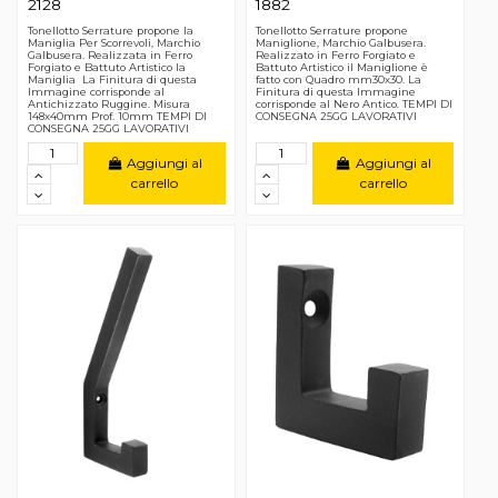
2128
1882
Tonellotto Serrature propone la
Tonellotto Serrature propone
Maniglia Per Scorrevoli, Marchio
Maniglione, Marchio Galbusera.
Galbusera. Realizzata in Ferro
Realizzato in Ferro Forgiato e
Forgiato e Battuto Artistico la
Battuto Artistico il Maniglione è
Maniglia La Finitura di questa
fatto con Quadro mm30x30. La
Immagine corrisponde al
Finitura di questa Immagine
Antichizzato Ruggine. Misura
corrisponde al Nero Antico. TEMPI DI
148x40mm Prof. 10mm TEMPI DI
CONSEGNA 25GG LAVORATIVI
CONSEGNA 25GG LAVORATIVI
Aggiungi al
Aggiungi al
carrello
carrello