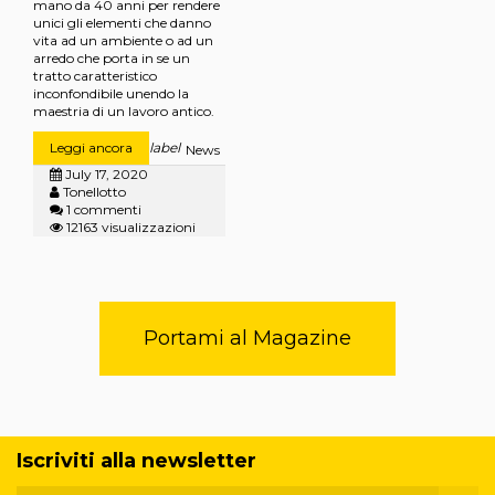
mano da 40 anni per rendere
unici gli elementi che danno
vita ad un ambiente o ad un
arredo che porta in se un
tratto caratteristico
inconfondibile unendo la
maestria di un lavoro antico.
Leggi ancora
label
News
July 17, 2020
Tonellotto
1 commenti
12163 visualizzazioni
Portami al Magazine
Iscriviti alla newsletter