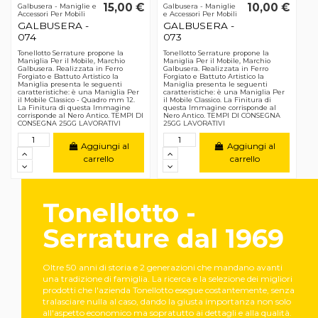
15,00 €
10,00 €
Galbusera - Maniglie e
Galbusera - Maniglie
Accessori Per Mobili
e Accessori Per Mobili
GALBUSERA -
GALBUSERA -
074
073
Tonellotto Serrature propone la
Tonellotto Serrature propone la
Maniglia Per il Mobile, Marchio
Maniglia Per il Mobile, Marchio
Galbusera. Realizzata in Ferro
Galbusera. Realizzata in Ferro
Forgiato e Battuto Artistico la
Forgiato e Battuto Artistico la
Maniglia presenta le seguenti
Maniglia presenta le seguenti
caratteristiche: è una Maniglia Per
caratteristiche: è una Maniglia Per
il Mobile Classico - Quadro mm 12.
il Mobile Classico. La Finitura di
La Finitura di questa Immagine
questa Immagine corrisponde al
corrisponde al Nero Antico. TEMPI DI
Nero Antico. TEMPI DI CONSEGNA
CONSEGNA 25GG LAVORATIVI
25GG LAVORATIVI
Aggiungi al
Aggiungi al
carrello
carrello
Tonellotto -
Serrature dal 1969
Oltre 50 anni di storia e 2 generazioni che mandano avanti
una tradizione di famiglia. La ricerca e la selezione dei migliori
prodotti che l'azienda Tonellotto esegue costantemente, senza
tralasciare nulla al caso, dando la giusta importanza non solo
all'aspetto economico ma sopratutto ai dettagli e alla qualità.