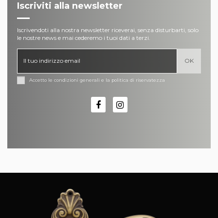
Iscriviti alla newsletter
Iscrivendoti alla nostra newsletter riceverai, senza disturbarti, solo
le nostre news e mai cederemo i tuoi dati a terzi.
Accetto le condizioni generali e la politica di riservatezza