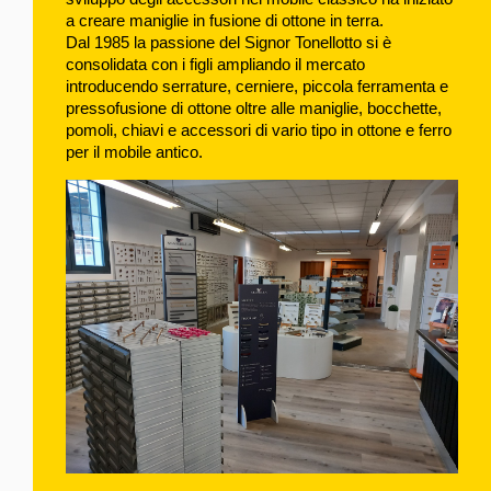
a creare maniglie in fusione di ottone in terra.
Dal 1985 la passione del Signor Tonellotto si è 
consolidata con i figli ampliando il mercato 
introducendo serrature, cerniere, piccola ferramenta e 
pressofusione di ottone oltre alle maniglie, bocchette, 
pomoli, chiavi e accessori di vario tipo in ottone e ferro 
per il mobile antico.