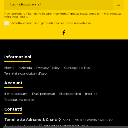
Puoi annullare l'iscrizione in ogni momenti. A questo scopo, cerca le info di contatto
nelle note legali.
Accetto le condizioni generali e la politica di riservatezza
Informazioni
Home
Azienda
Privacy Policy
Consegna e Resi
Termini e condizioni d'uso
Account
Il mio account
Dati personali
Storico ordini
Indirizzi
Tracciatura ospite
Contatti
Tonellotto Adriano & C. snc
Via E. Toti 10 Cassola 36022 (VI)
+39 0424 566653
info@tonellottoserrature.it