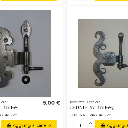
5,00 €
niere
Tonellotto - Cerniere
- tnl169
CERNIERA - tnl169g
RO GREZZO
FINITURA FERRO GREZZO
Aggiungi al carrello
Aggiungi al