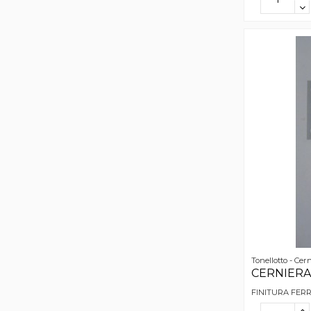
Tonellotto - Cer
CERNIERA 
FINITURA FER