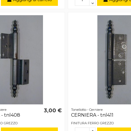
3,00 €
niere
Tonellotto - Cerniere
- tnl408
CERNIERA - tnl411
RO GREZZO
FINITURA FERRO GREZZO