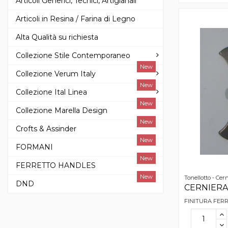
Articoli Generici, Tecnici, Artigianali
Articoli in Resina / Farina di Legno
Alta Qualità su richiesta
Collezione Stile Contemporaneo
New
Collezione Verum Italy
New
Collezione Ital Linea
New
Collezione Marella Design
New
Crofts & Assinder
New
FORMANI
New
FERRETTO HANDLES
New
Tonellotto - Cer
DND
CERNIERA 
FINITURA FER