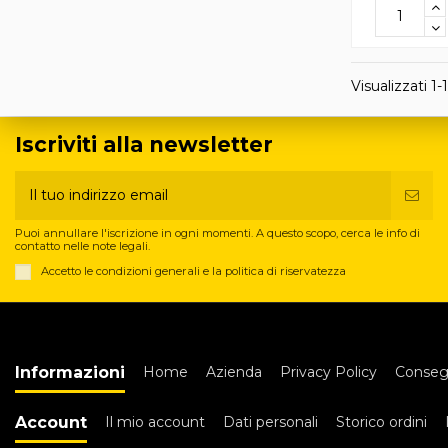
Visualizzati 1-1
Iscriviti alla newsletter
Puoi annullare l'iscrizione in ogni momenti. A questo scopo, cerca le info di
contatto nelle note legali.
Accetto le condizioni generali e la politica di riservatezza
Informazioni
Home
Azienda
Privacy Policy
Conseg
Account
Il mio account
Dati personali
Storico ordini