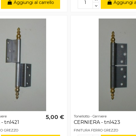
Aggiungi al carrello
Aggiungi al
5,00 €
niere
Tonellotto - Cerniere
- tnl421
CERNIERA - tnl423
RO GREZZO
FINITURA FERRO GREZZO