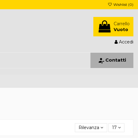
Wishlist (
0
)
Carrello
Vuoto
Accedi
Contatti
Rilevanza
17