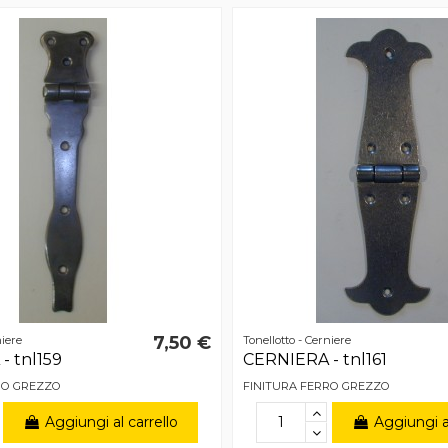
7,50 €
niere
Tonellotto - Cerniere
- tnl159
CERNIERA - tnl161
RO GREZZO
FINITURA FERRO GREZZO
Aggiungi al carrello
Aggiungi al