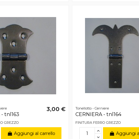
3,00 €
niere
Tonellotto - Cerniere
- tnl163
CERNIERA - tnl164
RO GREZZO
FINITURA FERRO GREZZO
Aggiungi al carrello
Aggiungi al