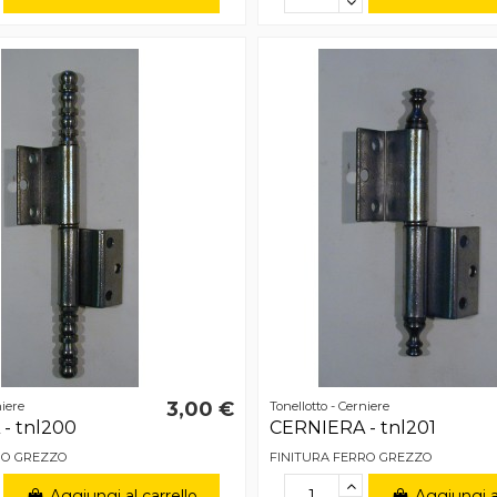
3,00 €
niere
Tonellotto - Cerniere
- tnl200
CERNIERA - tnl201
RO GREZZO
FINITURA FERRO GREZZO
Aggiungi al carrello
Aggiungi al