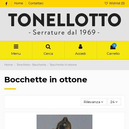
Home
Contattaci
Wishlist (
0
)
0
Menu
Cerca
Accedi
Carrello
Home
Tonellotto - Bocchette
Bocchette in ottone
Bocchette in ottone
Rilevanza
24